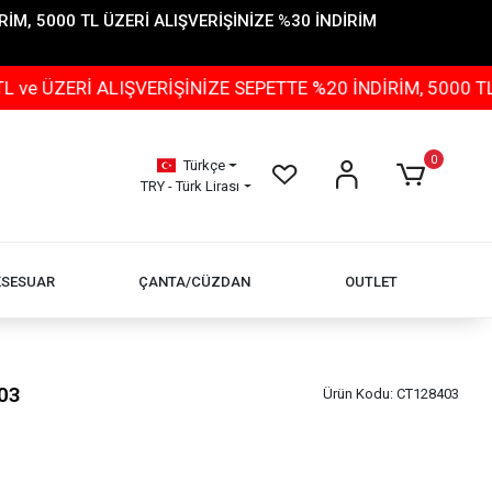
İM, 5000 TL ÜZERİ ALIŞVERİŞİNİZE %30 İNDİRİM
İ ALIŞVERİŞİNİZE SEPETTE %20 İNDİRİM, 5000 TL ÜZERİ
0
Türkçe
TRY - Türk Lirası
KSESUAR
ÇANTA/CÜZDAN
OUTLET
03
Ürün Kodu:
CT128403