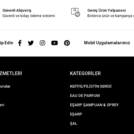
Güvenli Alışveriş
Geniş Ürün Yelpazesi
Güvenli ve kolay ödeme sistemi
Binlerce ürün ve kampanya
ip Edin
Mobil Uygulamalarımız
İZMETLERİ
KATEGORİLER
orular
KEFİYE/FİLİSTİN SERİSİ
EAU DE PARFUM
eri
EŞARP ŞAMPUAN & SPREY
EŞARP
ŞAL