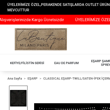
ÜYELERİMİZE ÖZEL,PERAKENDE SATIŞLARDA OUTLET ÜRÜNLER
MEVCUTTUR
lerinizde Kargo Ücretsizdir
ÜYELERİMİZE ÖZEL,PERAKE
EŞARP ŞAM
KEFİYE/FİLİSTİN SERİSİ
EAU DE PARFUM
SPRE
Ana Sayfa
EŞARP
CLASSICAL EŞARP-TWILL/SATEN-İPEK İÇER