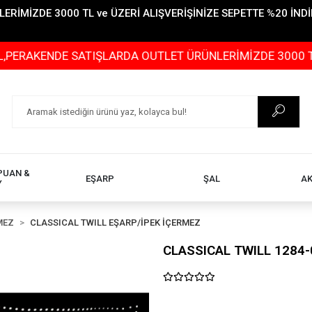
İMİZDE 3000 TL ve ÜZERİ ALIŞVERİŞİNİZE SEPETTE %20 İNDİR
NDE SATIŞLARDA OUTLET ÜRÜNLERİMİZDE 3000 TL ve ÜZER
PUAN &
EŞARP
ŞAL
A
Y
MEZ
CLASSICAL TWILL EŞARP/İPEK İÇERMEZ
CLASSICAL TWILL 1284-