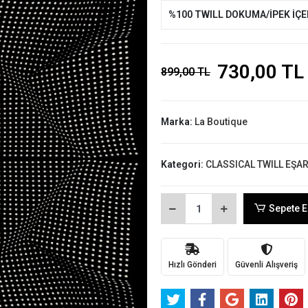
%100 TWILL DOKUMA/İPEK İÇ
730,00 TL
899,00 TL
Marka:
La Boutique
Kategori:
CLASSICAL TWILL EŞA
Sepete E
Hızlı Gönderi
Güvenli Alışveriş