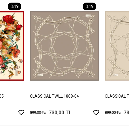
%19
%19
05
CLASSICAL TWILL 1808-04
CLASSICAL T
730,00 TL
73
899,00 TL
899,00 TL