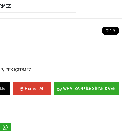
ERMEZ
%19
RP/İPEK İÇERMEZ
kle
Hemen Al
WHATSAPP İLE SİPARİŞ VER