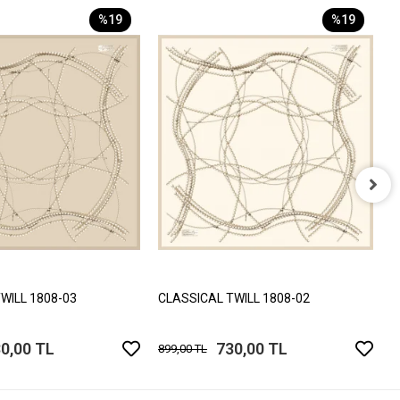
%19
%19
C
8
WILL 1808-03
CLASSICAL TWILL 1808-02
0,00 TL
730,00 TL
899,00 TL