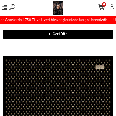
0
Satışlarda 1750 TL ve Üzeri Alışverişlerinizde Kargo Ücretsizdir
ÜY
Geri Dön