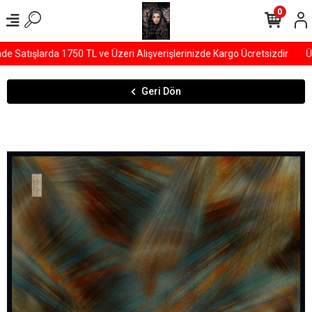
0
Satışlarda 1750 TL ve Üzeri Alışverişlerinizde Kargo Ücretsizdir
ÜYE
Geri Dön