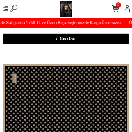
0
Satışlarda 1750 TL ve Üzeri Alışverişlerinizde Kargo Ücretsizdir
ÜY
Geri Dön