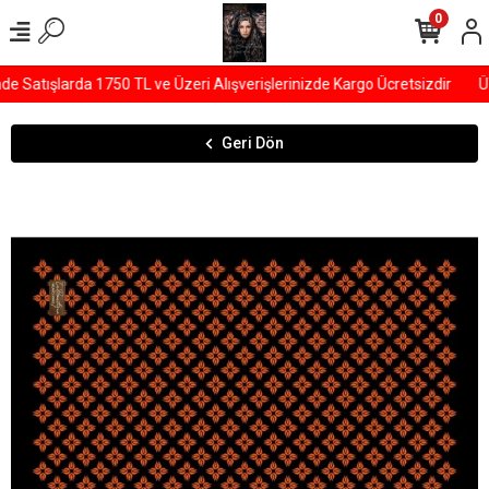
0
Satışlarda 1750 TL ve Üzeri Alışverişlerinizde Kargo Ücretsizdir
ÜY
Geri Dön