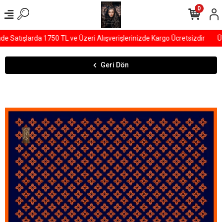
0
Satışlarda 1750 TL ve Üzeri Alışverişlerinizde Kargo Ücretsizdir
ÜY
Geri Dön