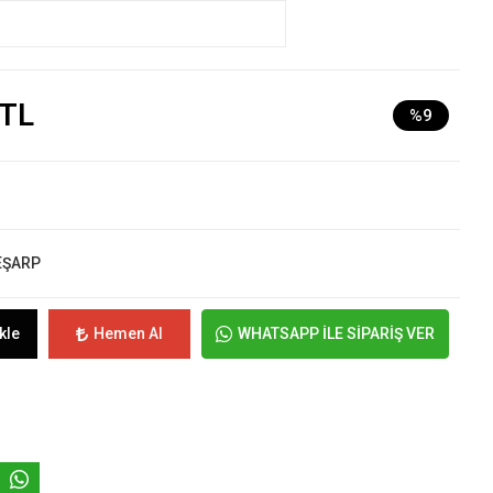
 TL
%9
EŞARP
kle
Hemen Al
WHATSAPP İLE SİPARİŞ VER