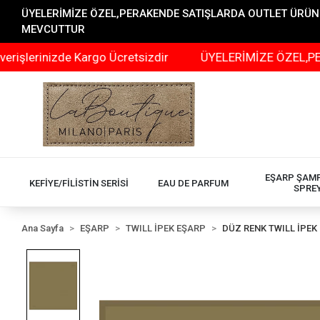
ÜYELERİMİZE ÖZEL,PERAKENDE SATIŞLARDA OUTLET ÜRÜNLER
MEVCUTTUR
erinizde Kargo Ücretsizdir
ÜYELERİMİZE ÖZEL,PERAKEN
EŞARP ŞAM
KEFİYE/FİLİSTİN SERİSİ
EAU DE PARFUM
SPRE
Ana Sayfa
EŞARP
TWILL İPEK EŞARP
DÜZ RENK TWILL İPEK