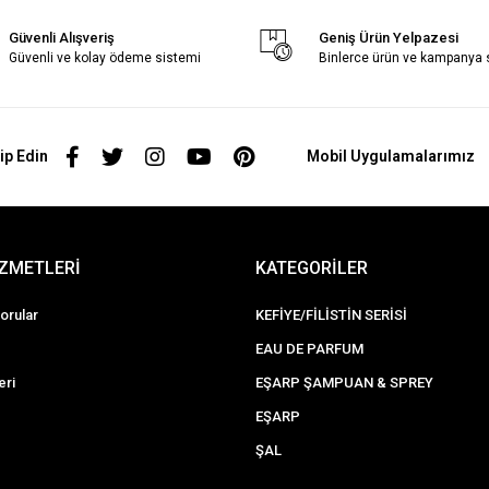
Güvenli Alışveriş
Geniş Ürün Yelpazesi
Güvenli ve kolay ödeme sistemi
Binlerce ürün ve kampanya
ip Edin
Mobil Uygulamalarımız
İZMETLERİ
KATEGORİLER
orular
KEFİYE/FİLİSTİN SERİSİ
EAU DE PARFUM
eri
EŞARP ŞAMPUAN & SPREY
EŞARP
ŞAL