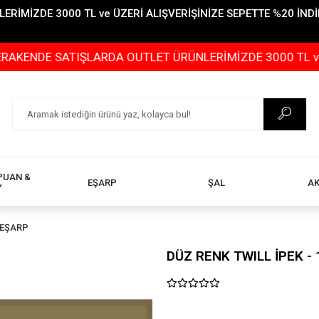
İMİZDE 3000 TL ve ÜZERİ ALIŞVERİŞİNİZE SEPETTE %20 İNDİR
DE SATIŞLARDA OUTLET ÜRÜNLERİMİZDE 3000 TL ve ÜZERİ
PUAN &
EŞARP
ŞAL
A
Y
 EŞARP
DÜZ RENK TWILL İPEK - 