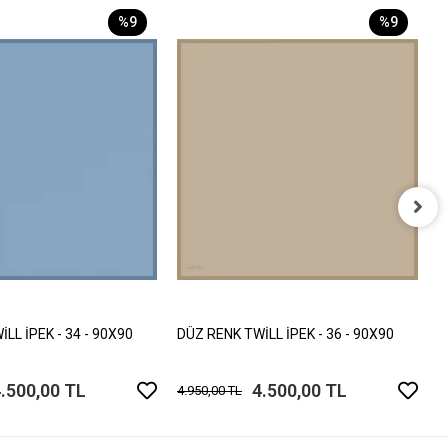
%9
%9
D
4
LL İPEK - 34 - 90X90
DÜZ RENK TWİLL İPEK - 36 - 90X90
.500,00 TL
4.500,00 TL
4.950,00 TL