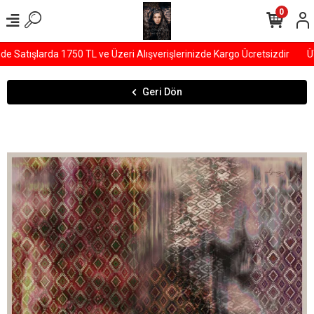
0
Satışlarda 1750 TL ve Üzeri Alışverişlerinizde Kargo Ücretsizdir
ÜY
Geri Dön