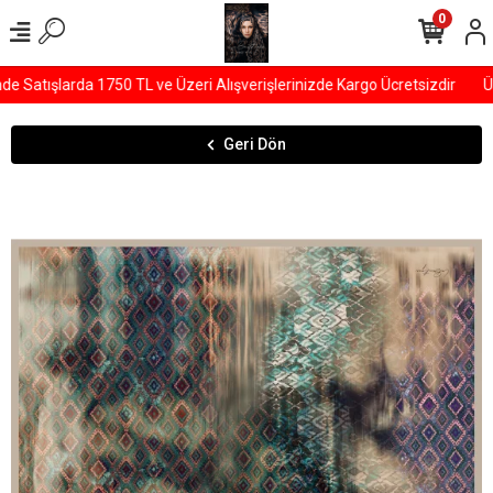
0
Satışlarda 1750 TL ve Üzeri Alışverişlerinizde Kargo Ücretsizdir
ÜY
Geri Dön