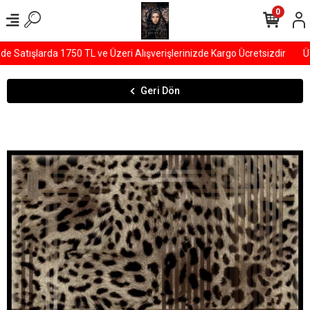
0
Satışlarda 1750 TL ve Üzeri Alışverişlerinizde Kargo Ücretsizdir
ÜY
Geri Dön