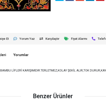
siye Et
Yorum Yaz
Karşılaştır
Fiyat Alarmı
Telef
leri
Yorumlar
VE BAMBU LİFLERİ KARIŞIMIDIR.TERLETMEZ,KOLAY ŞEKİL ALIR,TOK DURUR,K
Benzer Ürünler