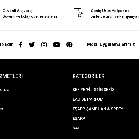
Güvenli Alışveriş
Geniş Ürün Yelpazesi
Güvenli ve kolay ödeme sistemi
Binlerce ürün ve kampanya
ip Edin
Mobil Uygulamalarımız
İZMETLERİ
KATEGORİLER
orular
KEFİYE/FİLİSTİN SERİSİ
EAU DE PARFUM
eri
EŞARP ŞAMPUAN & SPREY
EŞARP
ŞAL