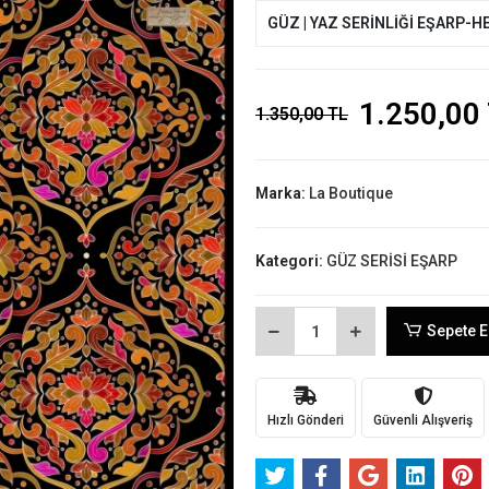
GÜZ | YAZ SERİNLİĞİ EŞARP-H
1.250,00
1.350,00 TL
Marka:
La Boutique
Kategori:
GÜZ SERİSİ EŞARP
Sepete E
Hızlı Gönderi
Güvenli Alışveriş