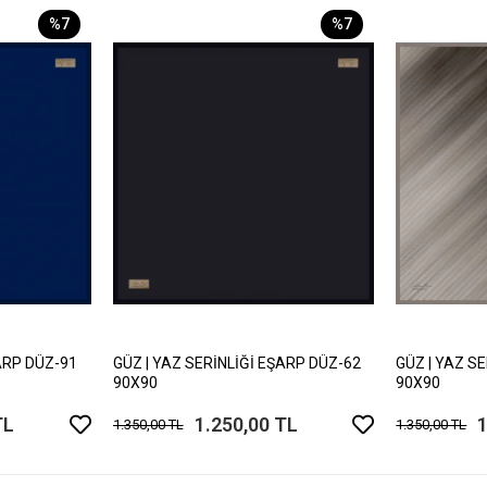
%7
%7
ARP DÜZ-91
GÜZ | YAZ SERİNLİĞİ EŞARP DÜZ-62
GÜZ | YAZ S
90X90
90X90
TL
1.250,00 TL
1
1.350,00 TL
1.350,00 TL