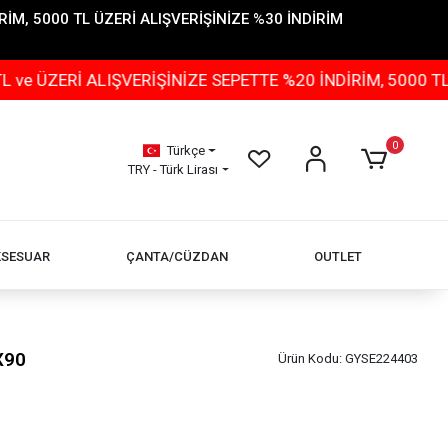
İM, 5000 TL ÜZERİ ALIŞVERİŞİNİZE %30 İNDİRİM
İ ALIŞVERİŞİNİZE SEPETTE %20 İNDİRİM, 5000 TL ÜZERİ
0
Türkçe
TRY - Türk Lirası
KSESUAR
ÇANTA/CÜZDAN
OUTLET
X90
Ürün Kodu:
GYSE224403