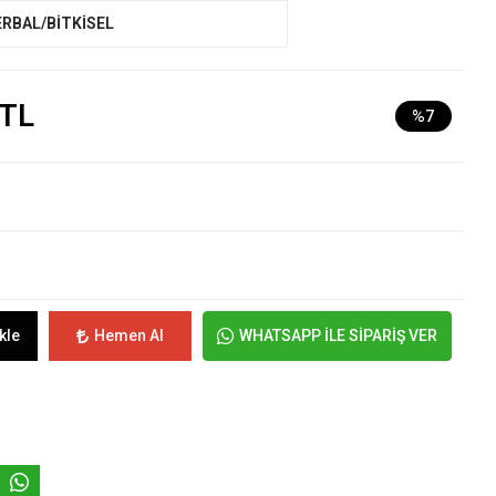
ERBAL/BİTKİSEL
 TL
%7
kle
Hemen Al
WHATSAPP İLE SİPARİŞ VER