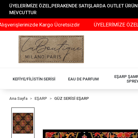
ÜYELERİMİZE ÖZEL,PERAKENDE SATIŞLARDA OUTLET ÜRÜNLER
MEVCUTTUR
lerinizde Kargo Ücretsizdir
ÜYELERİMİZE ÖZEL,PERAKE
EŞARP ŞAM
KEFİYE/FİLİSTİN SERİSİ
EAU DE PARFUM
SPRE
Ana Sayfa
EŞARP
GÜZ SERİSİ EŞARP