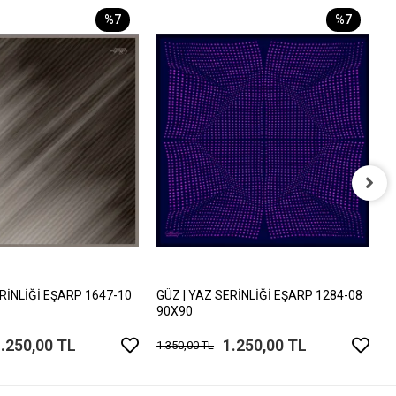
%7
%7
G
9
1
ERİNLİĞİ EŞARP 1647-10
GÜZ | YAZ SERİNLİĞİ EŞARP 1284-08
90X90
.250,00 TL
1.250,00 TL
1.350,00 TL