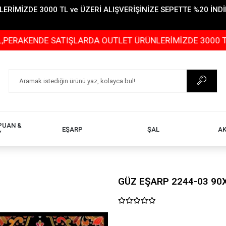
İMİZDE 3000 TL ve ÜZERİ ALIŞVERİŞİNİZE SEPETTE %20 İNDİR
NDE SATIŞLARDA OUTLET ÜRÜNLERİMİZDE 3000 TL ve ÜZER
PUAN &
EŞARP
ŞAL
A
Y
GÜZ EŞARP 2244-03 90