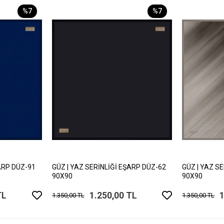
%7
%7
ARP DÜZ-91
GÜZ | YAZ SERİNLİĞİ EŞARP DÜZ-62
GÜZ | YAZ S
90X90
90X90
TL
1.250,00 TL
1
1.350,00 TL
1.350,00 TL