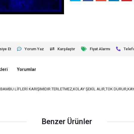
siye Et
Yorum Yaz
Karşılaştır
Fiyat Alarmı
Telef
leri
Yorumlar
VE BAMBU LİFLERİ KARIŞIMIDIR.TERLETMEZ,KOLAY ŞEKİL ALIR,TOK DURUR,K
Benzer Ürünler