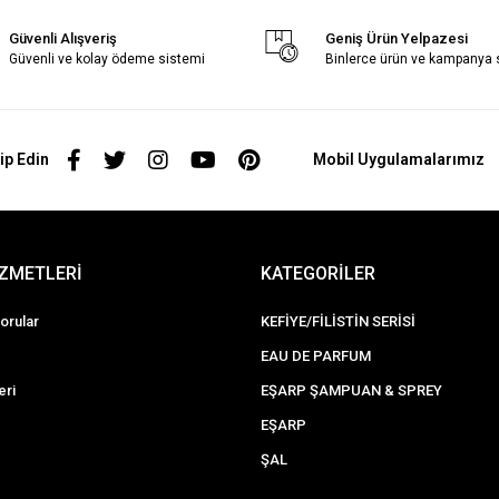
Güvenli Alışveriş
Geniş Ürün Yelpazesi
Güvenli ve kolay ödeme sistemi
Binlerce ürün ve kampanya
ip Edin
Mobil Uygulamalarımız
İZMETLERİ
KATEGORİLER
orular
KEFİYE/FİLİSTİN SERİSİ
EAU DE PARFUM
eri
EŞARP ŞAMPUAN & SPREY
EŞARP
ŞAL