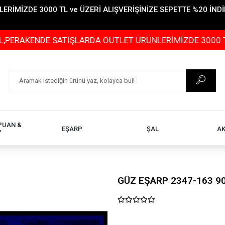
İMİZDE 3000 TL ve ÜZERİ ALIŞVERİŞİNİZE SEPETTE %20 İNDİR
NDE SATIŞLARDA OUTLET ÜRÜNLERİMİZDE 3000 TL ve ÜZER
PUAN &
EŞARP
ŞAL
A
Y
GÜZ EŞARP 2347-163 9