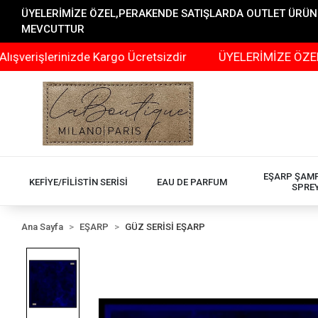
ÜYELERİMİZE ÖZEL,PERAKENDE SATIŞLARDA OUTLET ÜRÜNLER
MEVCUTTUR
lerinizde Kargo Ücretsizdir
ÜYELERİMİZE ÖZEL,PERAKE
EŞARP ŞAM
KEFİYE/FİLİSTİN SERİSİ
EAU DE PARFUM
SPRE
Ana Sayfa
EŞARP
GÜZ SERİSİ EŞARP