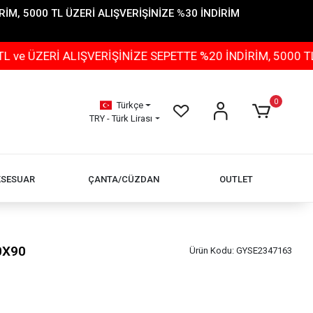
İM, 5000 TL ÜZERİ ALIŞVERİŞİNİZE %30 İNDİRİM
İ ALIŞVERİŞİNİZE SEPETTE %20 İNDİRİM, 5000 TL ÜZERİ
0
Türkçe
TRY - Türk Lirası
KSESUAR
ÇANTA/CÜZDAN
OUTLET
0X90
Ürün Kodu:
GYSE2347163