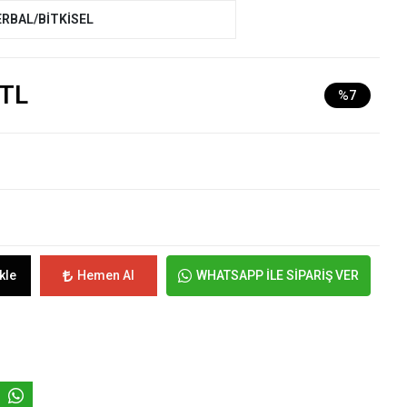
ERBAL/BİTKİSEL
 TL
%7
kle
Hemen Al
WHATSAPP İLE SİPARİŞ VER