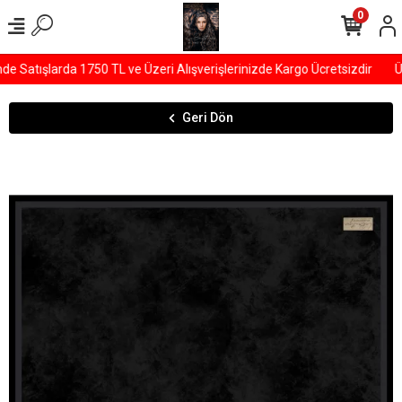
0
 Satışlarda 1750 TL ve Üzeri Alışverişlerinizde Kargo Ücretsizdir
ÜY
Geri Dön