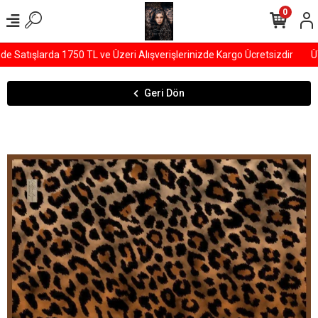
0
Satışlarda 1750 TL ve Üzeri Alışverişlerinizde Kargo Ücretsizdir
ÜYE
Geri Dön