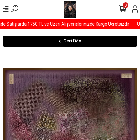
0
Satışlarda 1750 TL ve Üzeri Alışverişlerinizde Kargo Ücretsizdir
ÜY
Geri Dön