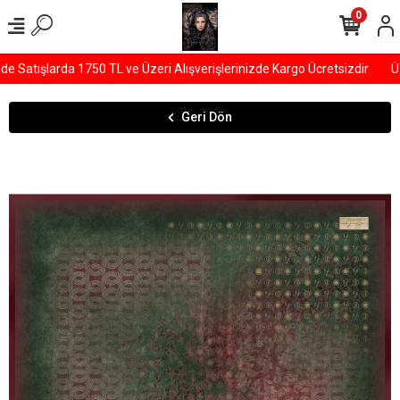
0
Satışlarda 1750 TL ve Üzeri Alışverişlerinizde Kargo Ücretsizdir
ÜYE
Geri Dön