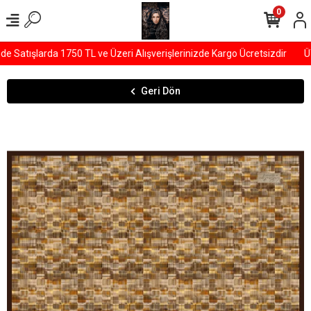
0
Satışlarda 1750 TL ve Üzeri Alışverişlerinizde Kargo Ücretsizdir
ÜY
Geri Dön