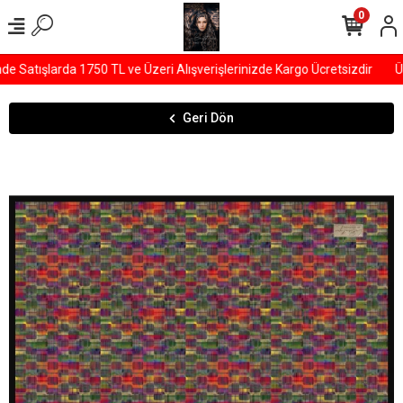
0
Satışlarda 1750 TL ve Üzeri Alışverişlerinizde Kargo Ücretsizdir
ÜY
Geri Dön