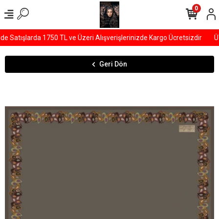
0
Satışlarda 1750 TL ve Üzeri Alışverişlerinizde Kargo Ücretsizdir
ÜY
Geri Dön