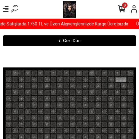
0
Satışlarda 1750 TL ve Üzeri Alışverişlerinizde Kargo Ücretsizdir
ÜY
Geri Dön