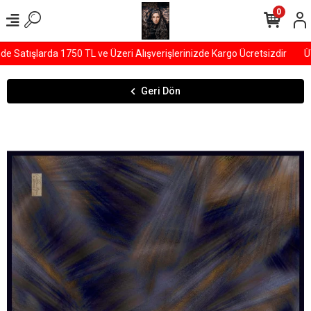
0
Satışlarda 1750 TL ve Üzeri Alışverişlerinizde Kargo Ücretsizdir
ÜYE
Geri Dön