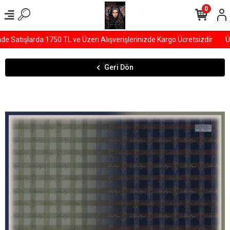
0
Satışlarda 1750 TL ve Üzeri Alışverişlerinizde Kargo Ücretsizdir
ÜY
Geri Dön