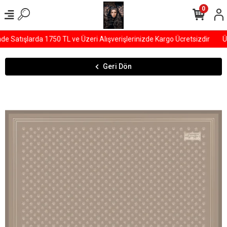
0
Satışlarda 1750 TL ve Üzeri Alışverişlerinizde Kargo Ücretsizdir
ÜY
Geri Dön