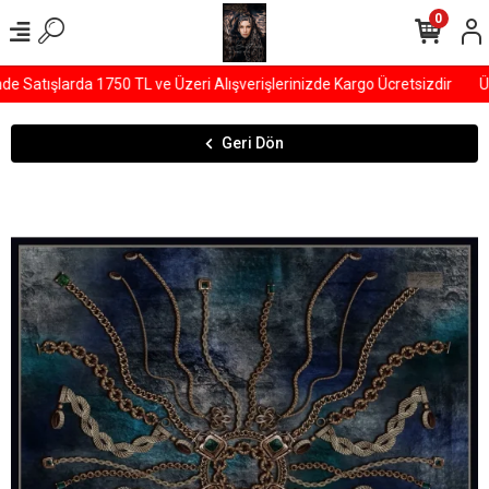
0
Satışlarda 1750 TL ve Üzeri Alışverişlerinizde Kargo Ücretsizdir
ÜY
Geri Dön