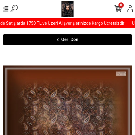
0
Satışlarda 1750 TL ve Üzeri Alışverişlerinizde Kargo Ücretsizdir
ÜY
Geri Dön