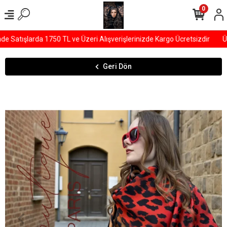
0
Satışlarda 1750 TL ve Üzeri Alışverişlerinizde Kargo Ücretsizdir
ÜY
Geri Dön