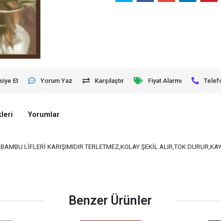
siye Et
Yorum Yaz
Karşılaştır
Fiyat Alarmı
Telef
leri
Yorumlar
VE BAMBU LİFLERİ KARIŞIMIDIR.TERLETMEZ,KOLAY ŞEKİL ALIR,TOK DURUR,K
Benzer Ürünler