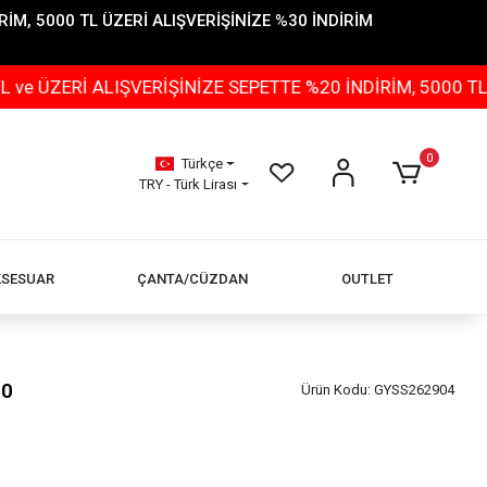
İM, 5000 TL ÜZERİ ALIŞVERİŞİNİZE %30 İNDİRİM
İ ALIŞVERİŞİNİZE SEPETTE %20 İNDİRİM, 5000 TL ÜZERİ
0
Türkçe
TRY - Türk Lirası
KSESUAR
ÇANTA/CÜZDAN
OUTLET
90
Ürün Kodu:
GYSS262904