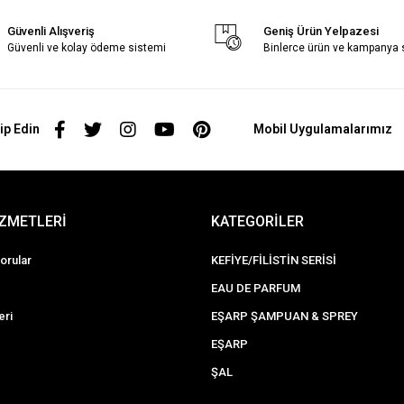
Güvenli Alışveriş
Geniş Ürün Yelpazesi
Güvenli ve kolay ödeme sistemi
Binlerce ürün ve kampanya
ip Edin
Mobil Uygulamalarımız
İZMETLERİ
KATEGORİLER
orular
KEFİYE/FİLİSTİN SERİSİ
EAU DE PARFUM
eri
EŞARP ŞAMPUAN & SPREY
EŞARP
ŞAL