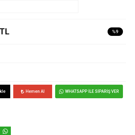
 TL
%9
kle
Hemen Al
WHATSAPP İLE SİPARİŞ VER