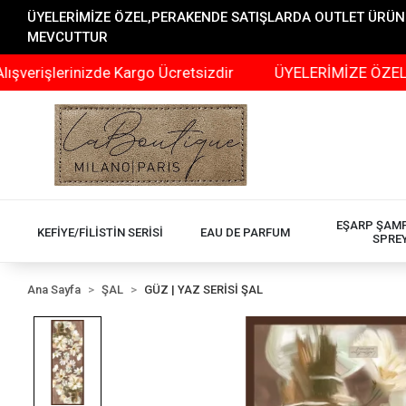
ÜYELERİMİZE ÖZEL,PERAKENDE SATIŞLARDA OUTLET ÜRÜNLER
MEVCUTTUR
lerinizde Kargo Ücretsizdir
ÜYELERİMİZE ÖZEL,PERAKE
EŞARP ŞAM
KEFİYE/FİLİSTİN SERİSİ
EAU DE PARFUM
SPRE
Ana Sayfa
ŞAL
GÜZ | YAZ SERİSİ ŞAL