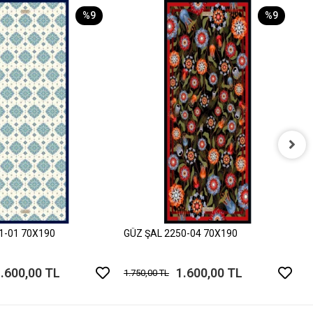
%9
%9
G
1
1-01 70X190
GÜZ ŞAL 2250-04 70X190
.600,00 TL
1.600,00 TL
1.750,00 TL