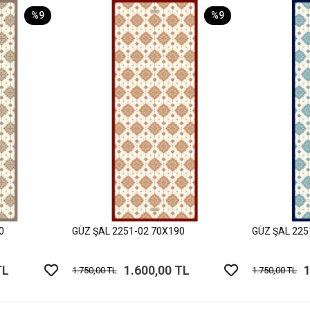
%9
%9
0
GÜZ ŞAL 2251-02 70X190
GÜZ ŞAL 225
TL
1.600,00 TL
1
1.750,00 TL
1.750,00 TL