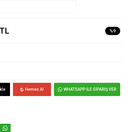
 TL
%9
kle
Hemen Al
WHATSAPP İLE SİPARİŞ VER