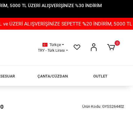
İM, 5000 TL ÜZERİ ALIŞVERİŞİNİZE %30 İNDİRİM
İ ALIŞVERİŞİNİZE SEPETTE %20 İNDİRİM, 5000 TL ÜZERİ
0
Türkçe
TRY - Türk Lirası
KSESUAR
ÇANTA/CÜZDAN
OUTLET
90
Ürün Kodu:
GYSS264402