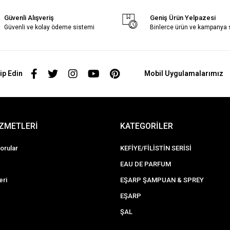
Güvenli Alışveriş
Geniş Ürün Yelpazesi
Güvenli ve kolay ödeme sistemi
Binlerce ürün ve kampanya
ip Edin
Mobil Uygulamalarımız
İZMETLERİ
KATEGORİLER
orular
KEFİYE/FİLİSTİN SERİSİ
EAU DE PARFUM
eri
EŞARP ŞAMPUAN & SPREY
EŞARP
ŞAL