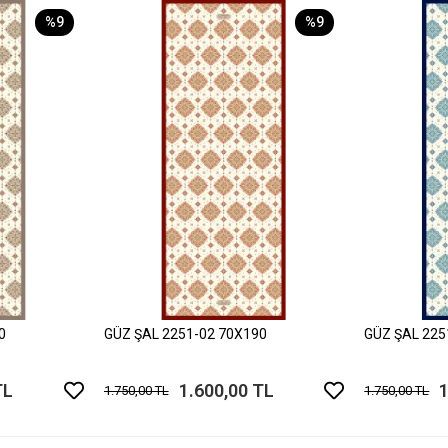
%9
%9
0
GÜZ ŞAL 2251-02 70X190
GÜZ ŞAL 225
TL
1.600,00 TL
1
1.750,00 TL
1.750,00 TL