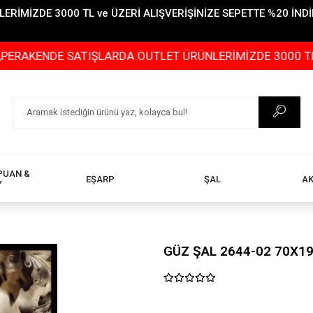
İMİZDE 3000 TL ve ÜZERİ ALIŞVERİŞİNİZE SEPETTE %20 İNDİR
NDE SATIŞLARDA OUTLET ÜRÜNLERİMİZDE 3000 TL ve ÜZER
PUAN &
EŞARP
ŞAL
A
Y
GÜZ ŞAL 2644-02 70X1