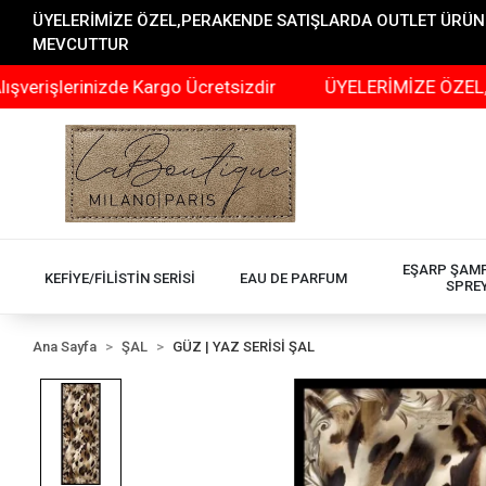
ÜYELERİMİZE ÖZEL,PERAKENDE SATIŞLARDA OUTLET ÜRÜNLER
MEVCUTTUR
lerinizde Kargo Ücretsizdir
ÜYELERİMİZE ÖZEL,PERAKE
EŞARP ŞAM
KEFİYE/FİLİSTİN SERİSİ
EAU DE PARFUM
SPRE
Ana Sayfa
ŞAL
GÜZ | YAZ SERİSİ ŞAL