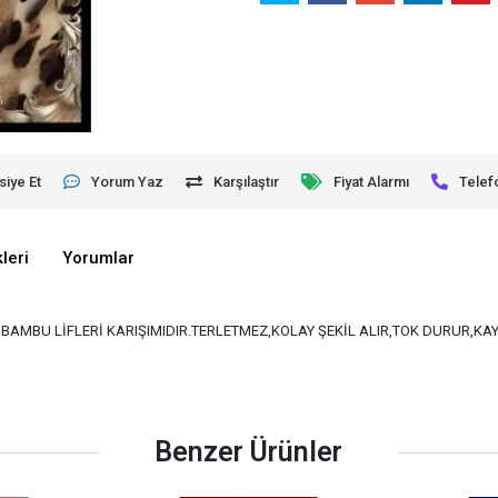
siye Et
Yorum Yaz
Karşılaştır
Fiyat Alarmı
Telef
leri
Yorumlar
VE BAMBU LİFLERİ KARIŞIMIDIR.TERLETMEZ,KOLAY ŞEKİL ALIR,TOK DURUR,K
Benzer Ürünler