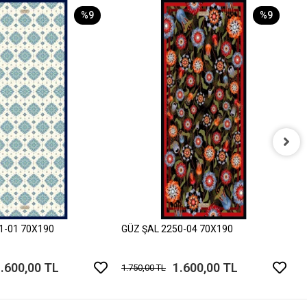
%9
%9
G
1
1-01 70X190
GÜZ ŞAL 2250-04 70X190
.600,00 TL
1.600,00 TL
1.750,00 TL