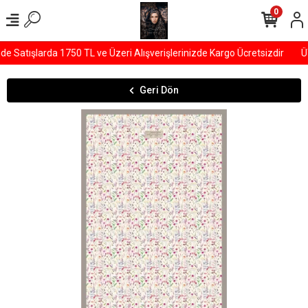
0
Satışlarda 1750 TL ve Üzeri Alışverişlerinizde Kargo Ücretsizdir
ÜY
Geri Dön