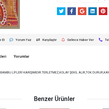
e Et
Yorum Yaz
Karşılaştır
Gelince Haber Ver
Te
leri
Yorumlar
VE BAMBU LİFLERİ KARIŞIMIDIR.TERLETMEZ,KOLAY ŞEKİL ALIR,TOK DURUR,K
Benzer Ürünler