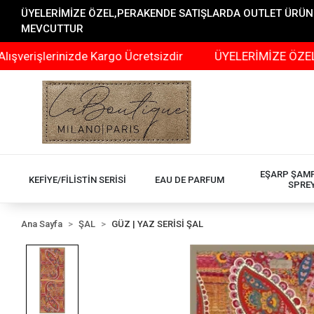
ÜYELERİMİZE ÖZEL,PERAKENDE SATIŞLARDA OUTLET ÜRÜNLER
MEVCUTTUR
şlerinizde Kargo Ücretsizdir
ÜYELERİMİZE ÖZEL,PERAK
EŞARP ŞAM
KEFİYE/FİLİSTİN SERİSİ
EAU DE PARFUM
SPRE
Ana Sayfa
ŞAL
GÜZ | YAZ SERİSİ ŞAL