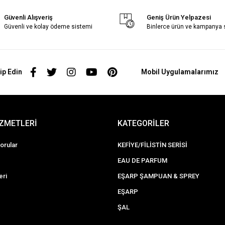
Güvenli Alışveriş
Geniş Ürün Yelpazesi
Güvenli ve kolay ödeme sistemi
Binlerce ürün ve kampanya
ip Edin
Mobil Uygulamalarımız
İZMETLERİ
KATEGORİLER
orular
KEFİYE/FİLİSTİN SERİSİ
EAU DE PARFUM
eri
EŞARP ŞAMPUAN & SPREY
EŞARP
ŞAL