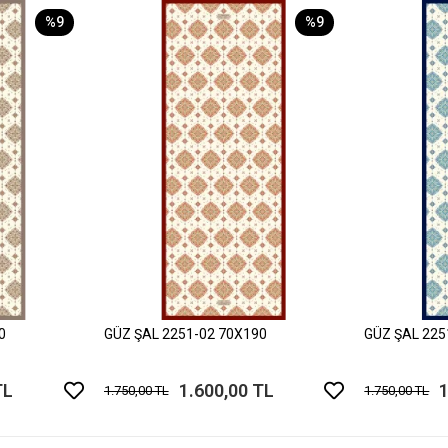
%9
%9
0
GÜZ ŞAL 2251-02 70X190
GÜZ ŞAL 225
TL
1.600,00 TL
1
1.750,00 TL
1.750,00 TL