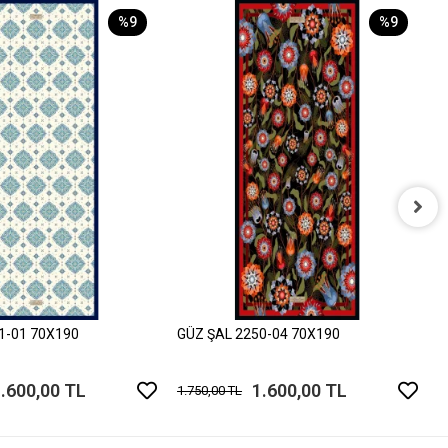
%9
%9
G
1
1-01 70X190
GÜZ ŞAL 2250-04 70X190
.600,00 TL
1.600,00 TL
1.750,00 TL