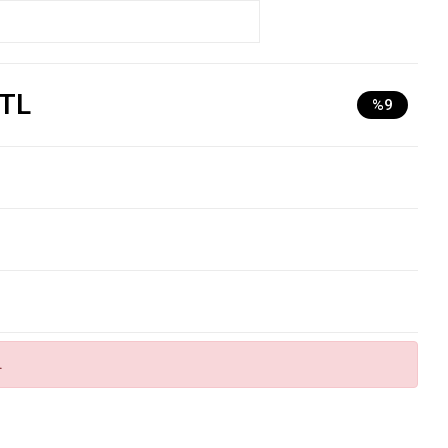
 TL
%9
.