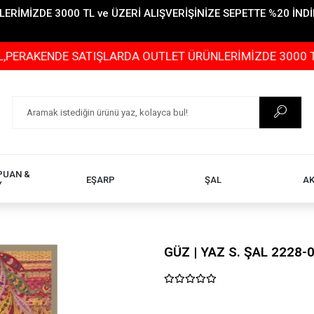
İMİZDE 3000 TL ve ÜZERİ ALIŞVERİŞİNİZE SEPETTE %20 İNDİR
ENDE SATIŞLARDA OUTLET ÜRÜNLERİMİZDE 3000 TL ve ÜZE
PUAN &
EŞARP
ŞAL
A
Y
GÜZ | YAZ S. ŞAL 2228-