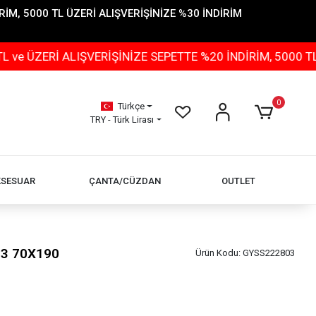
İM, 5000 TL ÜZERİ ALIŞVERİŞİNİZE %30 İNDİRİM
Rİ ALIŞVERİŞİNİZE SEPETTE %20 İNDİRİM, 5000 TL ÜZER
0
Türkçe
TRY - Türk Lirası
KSESUAR
ÇANTA/CÜZDAN
OUTLET
03 70X190
Ürün Kodu:
GYSS222803