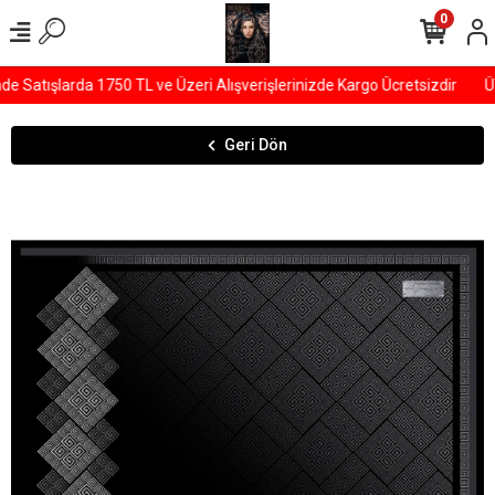
0
 Satışlarda 1750 TL ve Üzeri Alışverişlerinizde Kargo Ücretsizdir
ÜY
Geri Dön