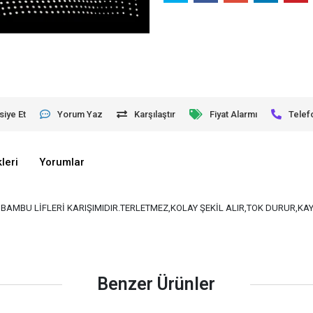
siye Et
Yorum Yaz
Karşılaştır
Fiyat Alarmı
Telef
leri
Yorumlar
VE BAMBU LİFLERİ KARIŞIMIDIR.TERLETMEZ,KOLAY ŞEKİL ALIR,TOK DURUR,K
Benzer Ürünler