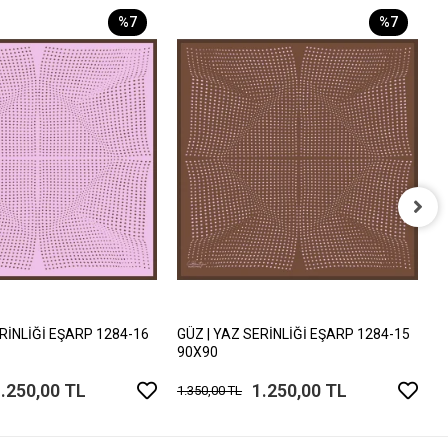
%7
%7
G
9
1
ERİNLİĞİ EŞARP 1284-16
GÜZ | YAZ SERİNLİĞİ EŞARP 1284-15
90X90
.250,00 TL
1.250,00 TL
1.350,00 TL