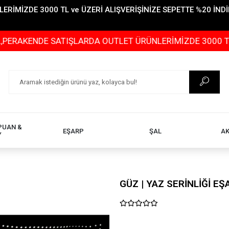
İMİZDE 3000 TL ve ÜZERİ ALIŞVERİŞİNİZE SEPETTE %20 İNDİR
DE SATIŞLARDA OUTLET ÜRÜNLERİMİZDE 3000 TL ve ÜZERİ
PUAN &
EŞARP
ŞAL
A
Y
GÜZ | YAZ SERİNLİĞİ E