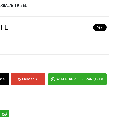
ERBAL/BİTKİSEL
 TL
%7
kle
Hemen Al
WHATSAPP İLE SİPARİŞ VER