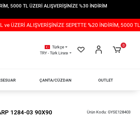
İM, 5000 TL ÜZERİ ALIŞVERİŞİNİZE %30 İNDİRİM
 ALIŞVERİŞİNİZE SEPETTE %20 İNDİRİM, 5000 TL ÜZERİ 
0
Türkçe
TRY - Türk Lirası
KSESUAR
ÇANTA/CÜZDAN
OUTLET
ŞARP 1284-03 90X90
Ürün Kodu:
GYSE128403