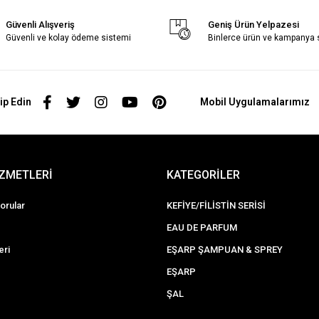
Güvenli Alışveriş
Geniş Ürün Yelpazesi
Güvenli ve kolay ödeme sistemi
Binlerce ürün ve kampanya
ip Edin
Mobil Uygulamalarımız
İZMETLERİ
KATEGORİLER
orular
KEFİYE/FİLİSTİN SERİSİ
EAU DE PARFUM
eri
EŞARP ŞAMPUAN & SPREY
EŞARP
ŞAL