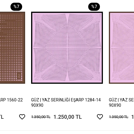
%7
%7
ARP 1560-22
GÜZ | YAZ SERİNLİĞİ EŞARP 1284-14
GÜZ | YAZ S
90X90
90X90
TL
1.250,00 TL
1
1.350,00 TL
1.350,00 TL