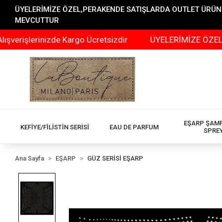
ÜYELERİMİZE ÖZEL,PERAKENDE SATIŞLARDA OUTLET ÜRÜNLER
MEVCUTTUR
erinizde Kargo Ücretsizdir
ÜYELERİMİZE ÖZEL,PERAKEN
EŞARP ŞAM
KEFİYE/FİLİSTİN SERİSİ
EAU DE PARFUM
SPRE
Ana Sayfa
EŞARP
GÜZ SERİSİ EŞARP