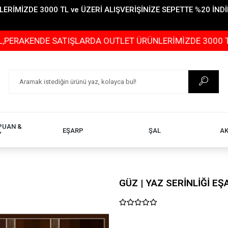
İMİZDE 3000 TL ve ÜZERİ ALIŞVERİŞİNİZE SEPETTE %20 İNDİR
NDE SATIŞLARDA OUTLET ÜRÜNLERİMİZDE 3000 TL ve ÜZER
PUAN &
EŞARP
ŞAL
A
Y
GÜZ | YAZ SERİNLİĞİ E