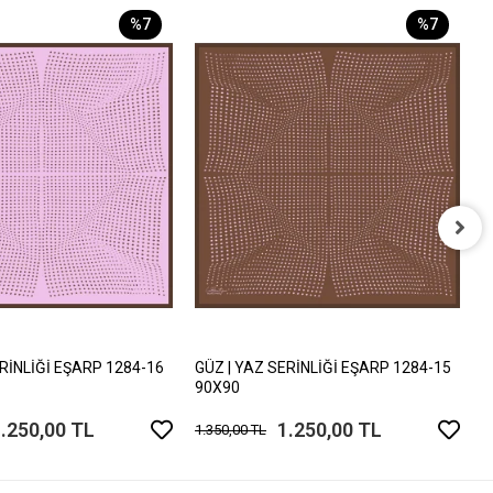
%7
%7
G
9
1
ERİNLİĞİ EŞARP 1284-16
GÜZ | YAZ SERİNLİĞİ EŞARP 1284-15
90X90
.250,00 TL
1.250,00 TL
1.350,00 TL