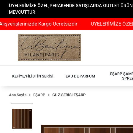
ÜYELERİMİZE ÖZEL,PERAKENDE SATIŞLARDA OUTLET ÜRÜNLER
MEVCUTTUR
lerinizde Kargo Ücretsizdir
ÜYELERİMİZE ÖZEL,PERAKE
EŞARP ŞAM
KEFİYE/FİLİSTİN SERİSİ
EAU DE PARFUM
SPRE
Ana Sayfa
EŞARP
GÜZ SERİSİ EŞARP