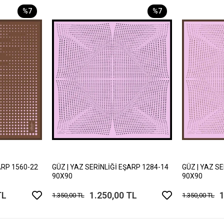
%7
%7
ARP 1560-22
GÜZ | YAZ SERİNLİĞİ EŞARP 1284-14
GÜZ | YAZ S
90X90
90X90
TL
1.250,00 TL
1
1.350,00 TL
1.350,00 TL