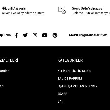
Güvenli Alışveriş
Geniş Ürün Yelpazesi
Güvenli ve kolay ödeme sistemi
Binlerce ürün ve kampanya
ip Edin
Mobil Uygulamalarımız
İZMETLERİ
KATEGORİLER
orular
KEFİYE/FİLİSTİN SERİSİ
EAU DE PARFUM
eri
EŞARP ŞAMPUAN & SPREY
EŞARP
ŞAL