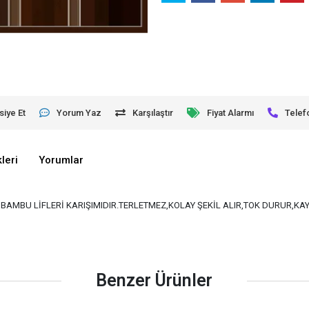
siye Et
Yorum Yaz
Karşılaştır
Fiyat Alarmı
Telef
leri
Yorumlar
VE BAMBU LİFLERİ KARIŞIMIDIR.TERLETMEZ,KOLAY ŞEKİL ALIR,TOK DURUR,K
Benzer Ürünler