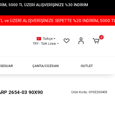
İM, 5000 TL ÜZERİ ALIŞVERİŞİNİZE %30 İNDİRİM
İ ALIŞVERİŞİNİZE SEPETTE %20 İNDİRİM, 5000 TL ÜZERİ
0
Türkçe
TRY - Türk Lirası
KSESUAR
ÇANTA/CÜZDAN
OUTLET
ŞARP 2654-03 90X90
Ürün Kodu:
GYSE265403