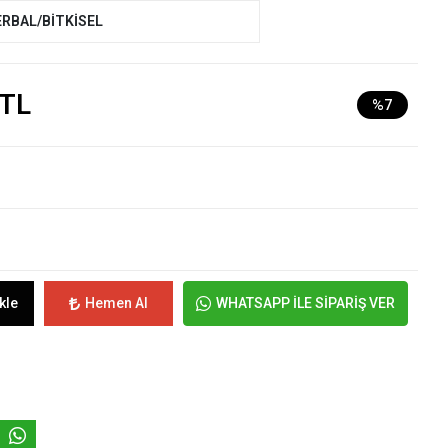
ERBAL/BİTKİSEL
 TL
%7
kle
Hemen Al
WHATSAPP İLE SİPARİŞ VER