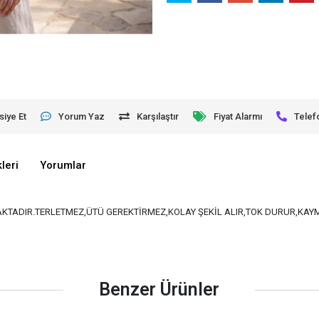
siye Et
Yorum Yaz
Karşılaştır
Fiyat Alarmı
Telef
leri
Yorumlar
MAKTADIR.TERLETMEZ,ÜTÜ GEREKTİRMEZ,KOLAY ŞEKİL ALIR,TOK DURUR,KAY
Benzer Ürünler