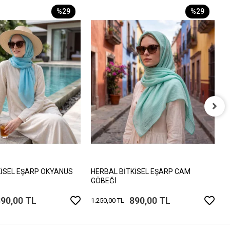
%29
%29
H
1
KİSEL EŞARP OKYANUS
HERBAL BİTKİSEL EŞARP CAM
GÖBEĞİ
890,00 TL
890,00 TL
1.250,00 TL