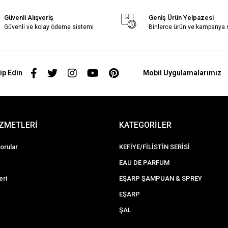
Güvenli Alışveriş
Geniş Ürün Yelpazesi
Güvenli ve kolay ödeme sistemi
Binlerce ürün ve kampanya
ip Edin
Mobil Uygulamalarımız
İZMETLERİ
KATEGORİLER
orular
KEFİYE/FİLİSTİN SERİSİ
EAU DE PARFUM
eri
EŞARP ŞAMPUAN & SPREY
EŞARP
ŞAL