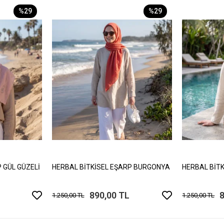
%29
%29
 GÜL GÜZELİ
HERBAL BİTKİSEL EŞARP BURGONYA
HERBAL BİT
890,00 TL
1.250,00 TL
1.250,00 TL