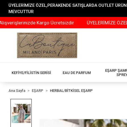
ÜYELERİMİZE ÖZEL,PERAKENDE SATIŞLARDA OUTLET ÜRÜNLER
MEVCUTTUR
rinizde Kargo Ücretsizdir
ÜYELERİMİZE ÖZEL,PERAKEN
EŞARP ŞAM
KEFİYE/FİLİSTİN SERİSİ
EAU DE PARFUM
SPRE
Ana Sayfa
EŞARP
HERBAL/BİTKİSEL EŞARP