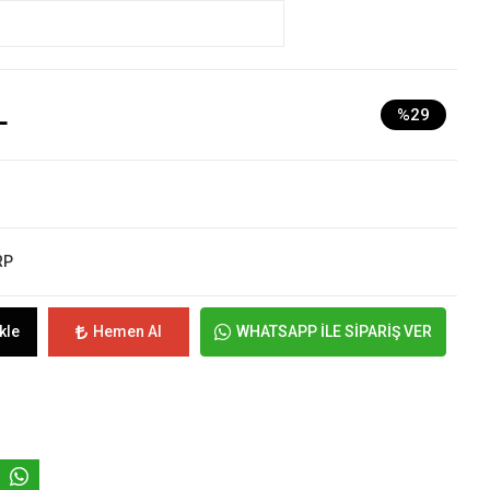
L
%29
RP
kle
Hemen Al
WHATSAPP İLE SİPARİŞ VER