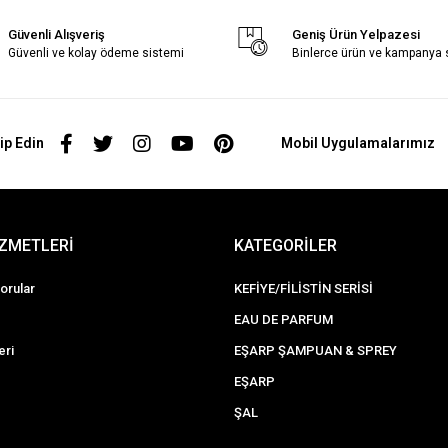
Güvenli Alışveriş
Geniş Ürün Yelpazesi
Güvenli ve kolay ödeme sistemi
Binlerce ürün ve kampanya
ip Edin
Mobil Uygulamalarımız
İZMETLERİ
KATEGORİLER
orular
KEFİYE/FİLİSTİN SERİSİ
EAU DE PARFUM
eri
EŞARP ŞAMPUAN & SPREY
EŞARP
ŞAL