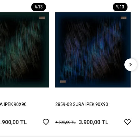
%13
%13
2
4
A İPEK 90X90
2859-08 SURA İPEK 90X90
.900,00 TL
3.900,00 TL
4.500,00 TL