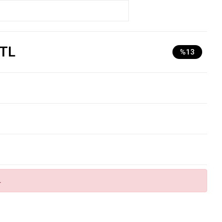
 TL
%13
.