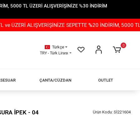
İM, 5000 TL ÜZERİ ALIŞVERİŞİNİZE %30 İNDİRİM
Rİ ALIŞVERİŞİNİZE SEPETTE %20 İNDİRİM, 5000 TL ÜZER
0
Türkçe
TRY - Türk Lirası
KSESUAR
ÇANTA/CÜZDAN
OUTLET
URA İPEK - 04
Ürün Kodu:
Sİ221604