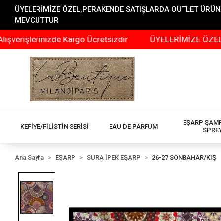
ÜYELERİMİZE ÖZEL,PERAKENDE SATIŞLARDA OUTLET ÜRÜNLER
MEVCUTTUR
şlerinizde Kargo Ücretsizdir
ÜYELERİMİZE ÖZEL,PERA
EŞARP ŞAM
KEFİYE/FİLİSTİN SERİSİ
EAU DE PARFUM
SPRE
Ana Sayfa
EŞARP
SURA İPEK EŞARP
26-27 SONBAHAR/KIŞ