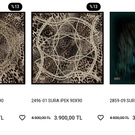
%13
%13
90
2496-01 SURA İPEK 90X90
2859-09 SUR
TL
3.900,00 TL
3
4.500,00 TL
4.500,00 TL