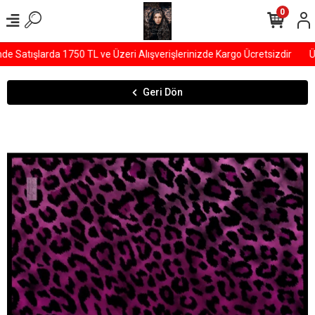
0
Satışlarda 1750 TL ve Üzeri Alışverişlerinizde Kargo Ücretsizdir
ÜY
Geri Dön