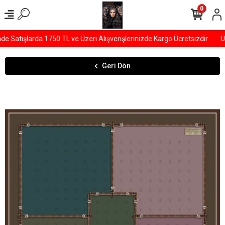
0
 Satışlarda 1750 TL ve Üzeri Alışverişlerinizde Kargo Ücretsizdir
ÜY
Geri Dön