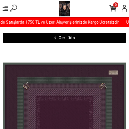
0
Satışlarda 1750 TL ve Üzeri Alışverişlerinizde Kargo Ücretsizdir
ÜY
Geri Dön