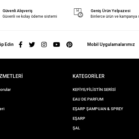
Güvenli Alışveriş
Geniş Ürün Yelpazesi
Güvenli ve kolay ödeme sistemi
Binlerce ürün ve kampanya
ip Edin
Mobil Uygulamalarımız
İZMETLERİ
KATEGORİLER
orular
KEFİYE/FİLİSTİN SERİSİ
EAU DE PARFUM
eri
EŞARP ŞAMPUAN & SPREY
EŞARP
ŞAL