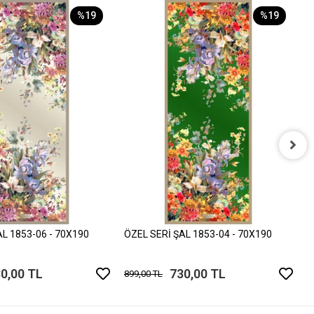
%19
%19
Ö
8
AL 1853-06 - 70X190
ÖZEL SERİ ŞAL 1853-04 - 70X190
0,00 TL
730,00 TL
899,00 TL