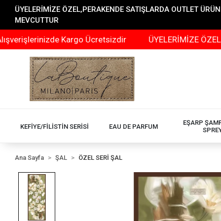
ÜYELERİMİZE ÖZEL,PERAKENDE SATIŞLARDA OUTLET ÜRÜNLER
MEVCUTTUR
erinizde Kargo Ücretsizdir
ÜYELERİMİZE ÖZEL,PERAKE
EŞARP ŞAM
KEFİYE/FİLİSTİN SERİSİ
EAU DE PARFUM
SPRE
Ana Sayfa
ŞAL
ÖZEL SERİ ŞAL