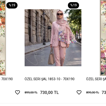
%19
%19
- 70X190
ÖZEL SERİ ŞAL 1853-10 - 70X190
ÖZEL SERİ Ş
730,00 TL
73
899,00 TL
899,00 TL