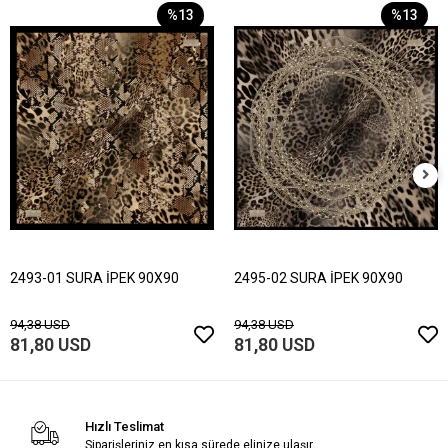
%13
%13
2493-01 SURA İPEK 90X90
2495-02 SURA İPEK 90X90
94,38 USD
94,38 USD
81,80 USD
81,80 USD
Hızlı Teslimat
Siparişleriniz en kısa sürede elinize ulaşır.