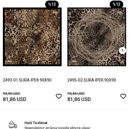
%13
%13
2493-01 SURA İPEK 90X90
2495-02 SURA İPEK 90X90
94,45 USD
94,45 USD
81,86 USD
81,86 USD
Hızlı Teslimat
Siparişleriniz en kısa sürede elinize ulaşır.