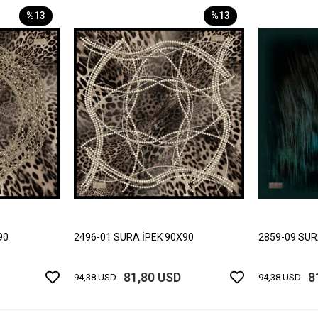
%13
%13
90
2496-01 SURA İPEK 90X90
2859-09 SUR
81,80 USD
8
94,38 USD
94,38 USD