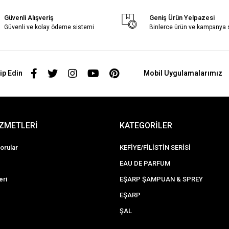
Güvenli Alışveriş
Geniş Ürün Yelpazesi
Güvenli ve kolay ödeme sistemi
Binlerce ürün ve kampanya
ip Edin
Mobil Uygulamalarımız
İZMETLERİ
KATEGORİLER
orular
KEFİYE/FİLİSTİN SERİSİ
EAU DE PARFUM
eri
EŞARP ŞAMPUAN & SPREY
EŞARP
ŞAL