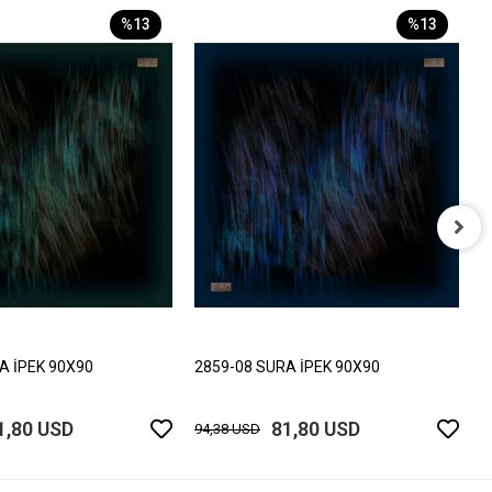
%13
%13
2
9
A İPEK 90X90
2859-08 SURA İPEK 90X90
1,80 USD
81,80 USD
94,38 USD