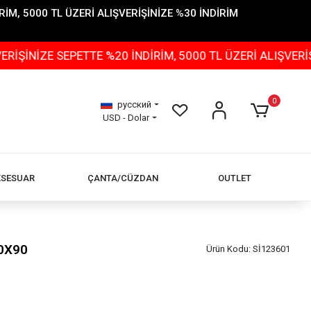
İM, 5000 TL ÜZERİ ALIŞVERİŞİNİZE %30 İNDİRİM
E SEPETTE %20 İNDİRİM, 5000 TL ÜZERİ ALIŞVERİŞİNİZE
0
русский
USD - Dolar
KSESUAR
ÇANTA/CÜZDAN
OUTLET
90X90
Ürün Kodu:
Sİ123601