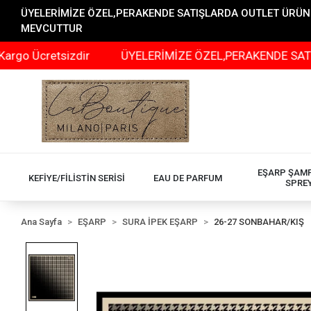
ÜYELERİMİZE ÖZEL,PERAKENDE SATIŞLARDA OUTLET ÜRÜNLER
MEVCUTTUR
retsizdir
ÜYELERİMİZE ÖZEL,PERAKENDE SATIŞLARDA 
EŞARP ŞAM
KEFİYE/FİLİSTİN SERİSİ
EAU DE PARFUM
SPRE
Ana Sayfa
EŞARP
SURA İPEK EŞARP
26-27 SONBAHAR/KIŞ