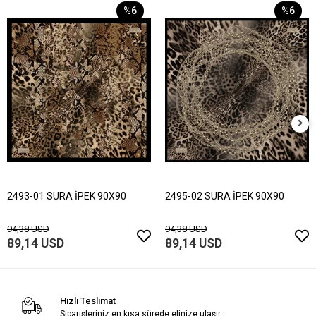
%6
%6
2493-01 SURA İPEK 90X90
2495-02 SURA İPEK 90X90
94,38 USD
94,38 USD
89,14 USD
89,14 USD
Hızlı Teslimat
Siparişleriniz en kısa sürede elinize ulaşır.