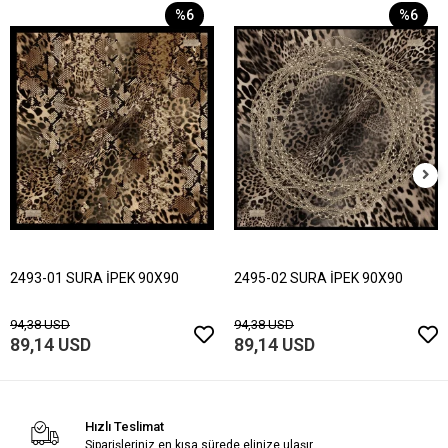
%6
%6
2493-01 SURA İPEK 90X90
2495-02 SURA İPEK 90X90
94,38 USD
94,38 USD
89,14 USD
89,14 USD
Hızlı Teslimat
Siparişleriniz en kısa sürede elinize ulaşır.