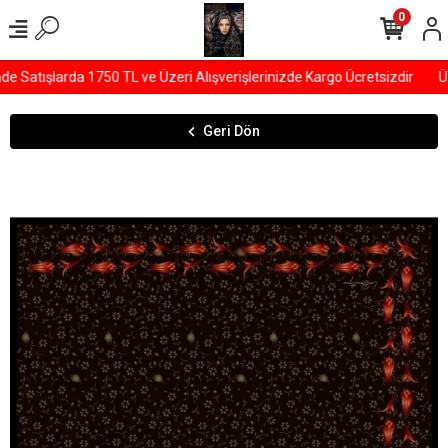
0
Satışlarda 1750 TL ve Üzeri Alışverişlerinizde Kargo Ücretsizdir
ÜY
Geri Dön