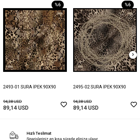
%6
%6
2493-01 SURA İPEK 90X90
2495-02 SURA İPEK 90X90
94,38 USD
94,38 USD
89,14 USD
89,14 USD
Hızlı Teslimat
Siparişleriniz en kısa sürede elinize ulaşır.