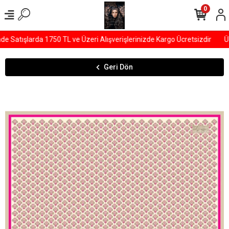
0
Satışlarda 1750 TL ve Üzeri Alışverişlerinizde Kargo Ücretsizdir
ÜY
Geri Dön