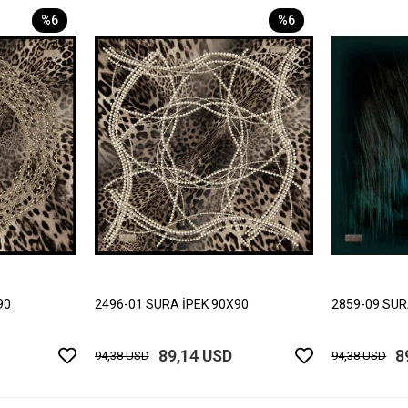
%6
%6
90
2496-01 SURA İPEK 90X90
2859-09 SUR
89,14 USD
8
94,38 USD
94,38 USD