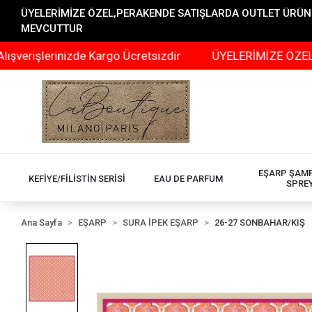
ÜYELERİMİZE ÖZEL,PERAKENDE SATIŞLARDA OUTLET ÜRÜNLER
MEVCUTTUR
erinizde Kargo Ücretsizdir
ÜYELERİMİZE ÖZEL,PERAKE
EŞARP ŞAM
KEFİYE/FİLİSTİN SERİSİ
EAU DE PARFUM
SPRE
Ana Sayfa
EŞARP
SURA İPEK EŞARP
26-27 SONBAHAR/KIŞ