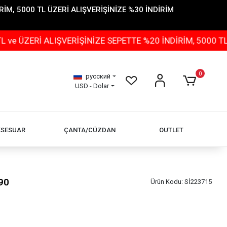
İM, 5000 TL ÜZERİ ALIŞVERİŞİNİZE %30 İNDİRİM
İ ALIŞVERİŞİNİZE SEPETTE %20 İNDİRİM, 5000 TL ÜZERİ
0
русский
USD - Dolar
KSESUAR
ÇANTA/CÜZDAN
OUTLET
90
Ürün Kodu:
Sİ223715