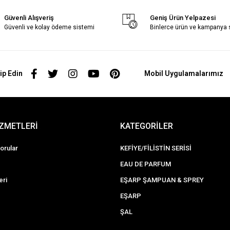
Güvenli Alışveriş
Geniş Ürün Yelpazesi
Güvenli ve kolay ödeme sistemi
Binlerce ürün ve kampanya
ip Edin
Mobil Uygulamalarımız
İZMETLERİ
KATEGORİLER
orular
KEFİYE/FİLİSTİN SERİSİ
EAU DE PARFUM
eri
EŞARP ŞAMPUAN & SPREY
EŞARP
ŞAL