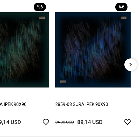
%6
%6
2
9
A İPEK 90X90
2859-08 SURA İPEK 90X90
9,14 USD
89,14 USD
94,38 USD