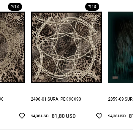
%13
%13
90
2496-01 SURA İPEK 90X90
2859-09 SUR
81,80 USD
8
94,38 USD
94,38 USD