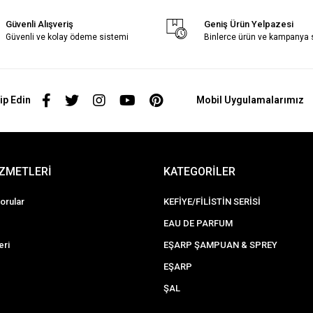
Güvenli Alışveriş
Geniş Ürün Yelpazesi
Güvenli ve kolay ödeme sistemi
Binlerce ürün ve kampanya
ip Edin
Mobil Uygulamalarımız
İZMETLERİ
KATEGORİLER
orular
KEFİYE/FİLİSTİN SERİSİ
EAU DE PARFUM
eri
EŞARP ŞAMPUAN & SPREY
EŞARP
ŞAL