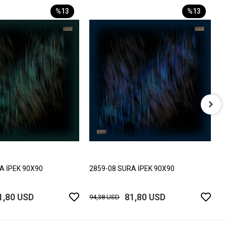
%13
%13
2
9
A İPEK 90X90
2859-08 SURA İPEK 90X90
1,80 USD
81,80 USD
94,38 USD