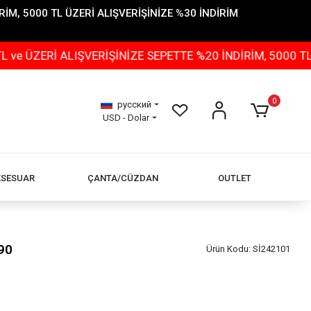
İM, 5000 TL ÜZERİ ALIŞVERİŞİNİZE %30 İNDİRİM
 ALIŞVERİŞİNİZE SEPETTE %20 İNDİRİM, 5000 TL ÜZERİ 
0
русский
USD - Dolar
KSESUAR
ÇANTA/CÜZDAN
OUTLET
90
Ürün Kodu:
Sİ242101