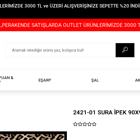
İMİZDE 3000 TL ve ÜZERİ ALIŞVERİŞİNİZE SEPETTE %20 İNDİR
NDE SATIŞLARDA OUTLET ÜRÜNLERİMİZDE 3000 TL ve ÜZERİ
PUAN &
EŞARP
ŞAL
A
Y
2421-01 SURA İPEK 90X