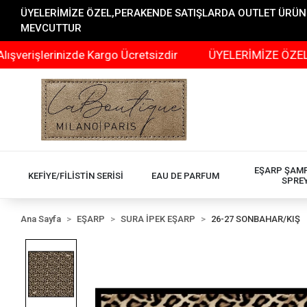
ÜYELERİMİZE ÖZEL,PERAKENDE SATIŞLARDA OUTLET ÜRÜNLER
MEVCUTTUR
erinizde Kargo Ücretsizdir
ÜYELERİMİZE ÖZEL,PERAKE
EŞARP ŞAM
KEFİYE/FİLİSTİN SERİSİ
EAU DE PARFUM
SPRE
Ana Sayfa
EŞARP
SURA İPEK EŞARP
26-27 SONBAHAR/KIŞ