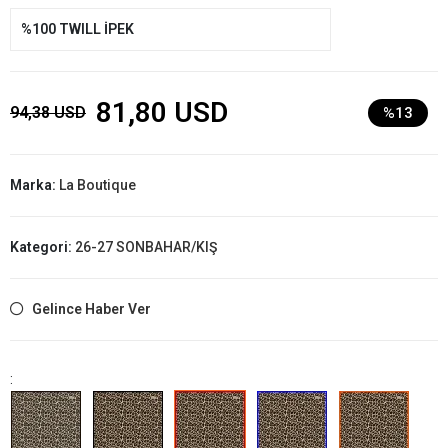
%100 TWILL İPEK
81,80 USD
94,38 USD
%13
Marka:
La Boutique
Kategori:
26-27 SONBAHAR/KIŞ
Gelince Haber Ver
: