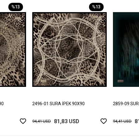
%13
%13
90
2496-01 SURA İPEK 90X90
2859-09 SUR
81,83 USD
8
94,41 USD
94,41 USD