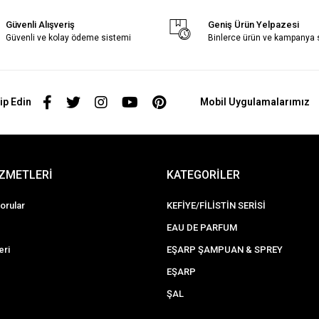
Güvenli Alışveriş
Geniş Ürün Yelpazesi
Güvenli ve kolay ödeme sistemi
Binlerce ürün ve kampanya
ip Edin
Mobil Uygulamalarımız
İZMETLERİ
KATEGORİLER
orular
KEFİYE/FİLİSTİN SERİSİ
EAU DE PARFUM
eri
EŞARP ŞAMPUAN & SPREY
EŞARP
ŞAL