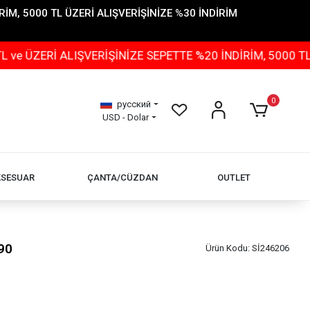
İM, 5000 TL ÜZERİ ALIŞVERİŞİNİZE %30 İNDİRİM
 ALIŞVERİŞİNİZE SEPETTE %20 İNDİRİM, 5000 TL ÜZERİ 
0
русский
USD - Dolar
KSESUAR
ÇANTA/CÜZDAN
OUTLET
90
Ürün Kodu:
Sİ246206