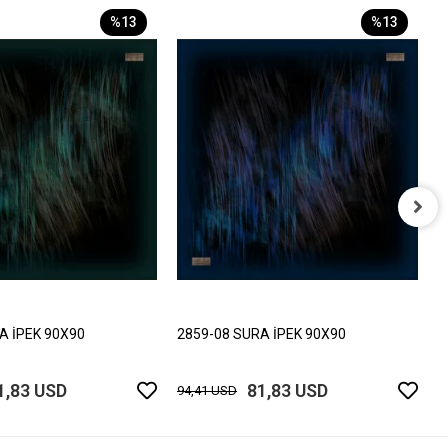
%13
%13
2
9
A İPEK 90X90
2859-08 SURA İPEK 90X90
1,83 USD
81,83 USD
94,41 USD