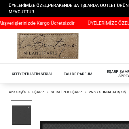
ÜYELERİMİZE ÖZEL,PERAKENDE SATIŞLARDA OUTLET ÜRÜNLER
MEVCUTTUR
erinizde Kargo Ücretsizdir
ÜYELERİMİZE ÖZEL,PERAKE
EŞARP ŞAM
KEFİYE/FİLİSTİN SERİSİ
EAU DE PARFUM
SPRE
Ana Sayfa
EŞARP
SURA İPEK EŞARP
26-27 SONBAHAR/KIŞ