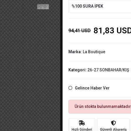
%100 SURA İPEK
81,83 US
94,41 USD
Marka:
La Boutique
Kategori:
26-27 SONBAHAR/KIŞ
Gelince Haber Ver
Ürün stokta bulunmamaktadır
Hızlı Gönderi
Güvenli Alışveriş