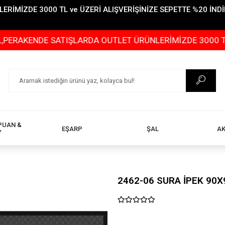
İMİZDE 3000 TL ve ÜZERİ ALIŞVERİŞİNİZE SEPETTE %20 İNDİR
NDE SATIŞLARDA OUTLET ÜRÜNLERİMİZDE 3000 TL ve ÜZERİ
PUAN &
EŞARP
ŞAL
A
Y
2462-06 SURA İPEK 90X