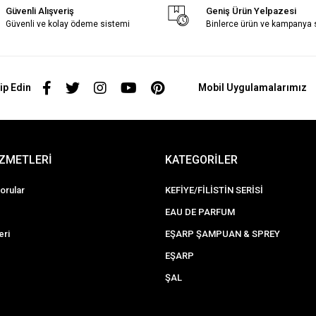
Güvenli Alışveriş
Geniş Ürün Yelpazesi
Güvenli ve kolay ödeme sistemi
Binlerce ürün ve kampanya
ip Edin
Mobil Uygulamalarımız
İZMETLERİ
KATEGORİLER
orular
KEFİYE/FİLİSTİN SERİSİ
EAU DE PARFUM
eri
EŞARP ŞAMPUAN & SPREY
EŞARP
ŞAL