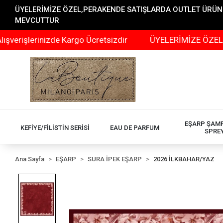
ÜYELERİMİZE ÖZEL,PERAKENDE SATIŞLARDA OUTLET ÜRÜNLER
MEVCUTTUR
rinizde Kargo Ücretsizdir
ÜYELERİMİZE ÖZEL,PERAKEND
EŞARP ŞAM
KEFİYE/FİLİSTİN SERİSİ
EAU DE PARFUM
SPRE
Ana Sayfa
EŞARP
SURA İPEK EŞARP
2026 İLKBAHAR/YAZ