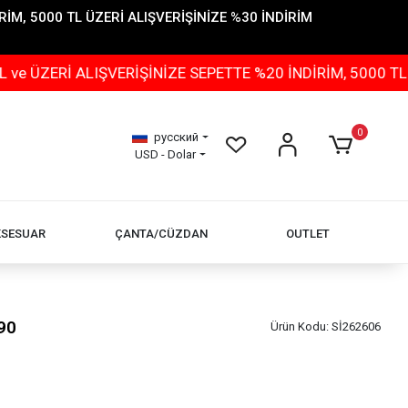
İM, 5000 TL ÜZERİ ALIŞVERİŞİNİZE %30 İNDİRİM
ALIŞVERİŞİNİZE SEPETTE %20 İNDİRİM, 5000 TL ÜZERİ A
0
русский
USD - Dolar
KSESUAR
ÇANTA/CÜZDAN
OUTLET
90
Ürün Kodu:
Sİ262606