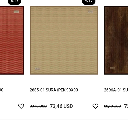
%17
%17
90
2685-01 SURA İPEK 90X90
2696A-01 SU
73,46 USD
7
88,13 USD
88,13 USD