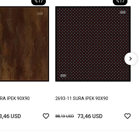
%17
%17
2
8
RA İPEK 90X90
2693-11 SURA İPEK 90X90
3,46 USD
73,46 USD
88,13 USD